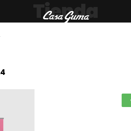
Tienda
4
A4