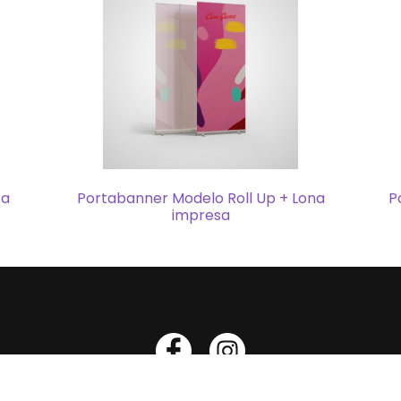
sa
Portabanner Modelo Roll Up + Lona
P
impresa